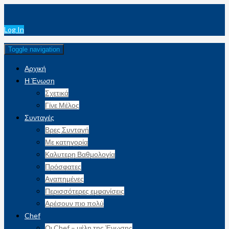
Log In
Toggle navigation
Αρχική
Η Ένωση
Σχετικά
Γίνε Μέλος
Συνταγές
Βρες Συνταγή
Με κατηγορία
Καλυτερη Βαθμολογία
Πρόσφατες
Αγαπημένες
Περισσότερες εμφανίσεις
Αρέσουν πιο πολύ
Chef
Οι Chef – μέλη της Ένωσης