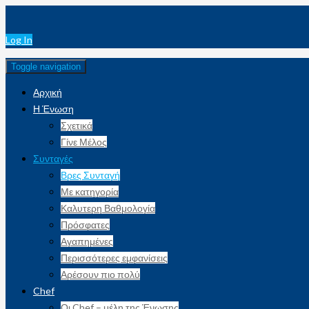
Log In
Toggle navigation
Αρχική
Η Ένωση
Σχετικά
Γίνε Μέλος
Συνταγές
Βρες Συνταγή
Με κατηγορία
Καλυτερη Βαθμολογία
Πρόσφατες
Αγαπημένες
Περισσότερες εμφανίσεις
Αρέσουν πιο πολύ
Chef
Οι Chef – μέλη της Ένωσης