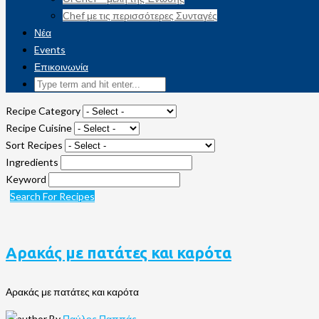
Chef με τις περισσότερες Συνταγές
Νέα
Events
Επικοινωνία
Recipe Category
Recipe Cuisine
Sort Recipes
Ingredients
Keyword
Search For Recipes
Αρακάς με πατάτες και καρότα
Αρακάς με πατάτες και καρότα
By
Παύλος Παππάς