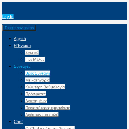
Log In
Toggle navigation
Αρχική
Η Ένωση
Σχετικά
Γίνε Μέλος
Συνταγές
Βρες Συνταγή
Με κατηγορία
Καλυτερη Βαθμολογία
Πρόσφατες
Αγαπημένες
Περισσότερες εμφανίσεις
Αρέσουν πιο πολύ
Chef
Οι Chef – μέλη της Ένωσης