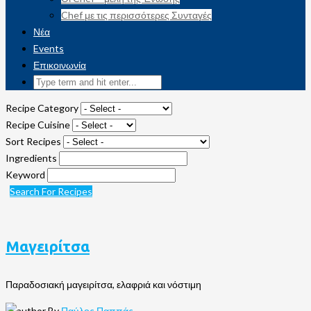
Chef με τις περισσότερες Συνταγές
Νέα
Events
Επικοινωνία
Recipe Category
Recipe Cuisine
Sort Recipes
Ingredients
Keyword
Search For Recipes
Μαγειρίτσα
Παραδοσιακή μαγειρίτσα, ελαφριά και νόστιμη
By
Παύλος Παππάς