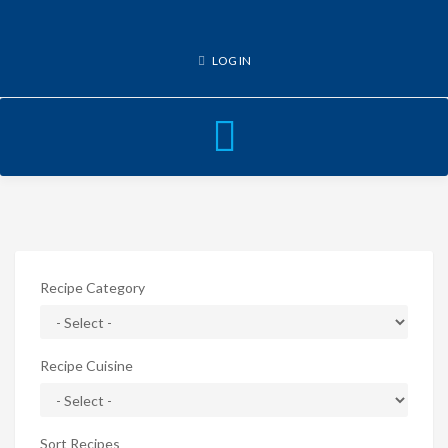
LOG IN
Toggle
navigation
Recipe Category
Recipe Cuisine
Sort Recipes