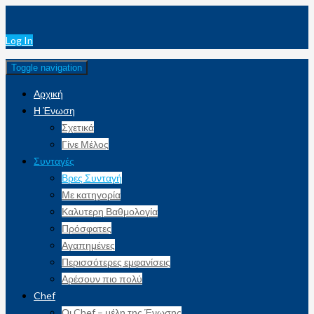
Log In
Toggle navigation
Αρχική
Η Ένωση
Σχετικά
Γίνε Μέλος
Συνταγές
Βρες Συνταγή
Με κατηγορία
Καλυτερη Βαθμολογία
Πρόσφατες
Αγαπημένες
Περισσότερες εμφανίσεις
Αρέσουν πιο πολύ
Chef
Οι Chef – μέλη της Ένωσης