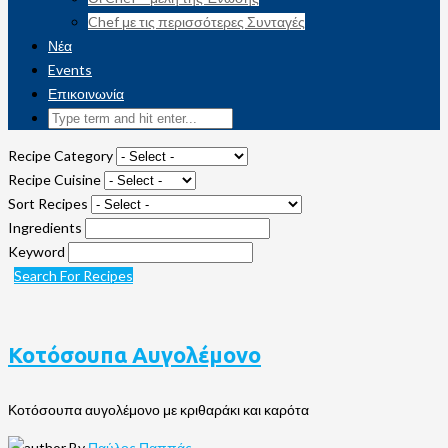
Chef με τις περισσότερες Συνταγές
Νέα
Events
Επικοινωνία
Recipe Category
Recipe Cuisine
Sort Recipes
Ingredients
Keyword
Search For Recipes
Κοτόσουπα Αυγολέμονο
Κοτόσουπα αυγολέμονο με κριθαράκι και καρότα
By
Παύλος Παππάς