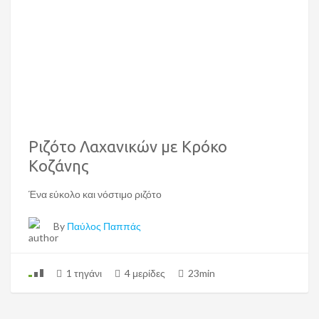
Ριζότο Λαχανικών με Κρόκο
Κοζάνης
Ένα εύκολο και νόστιμο ριζότο
By
Παύλος Παππάς
1 τηγάνι
4 μερίδες
23min