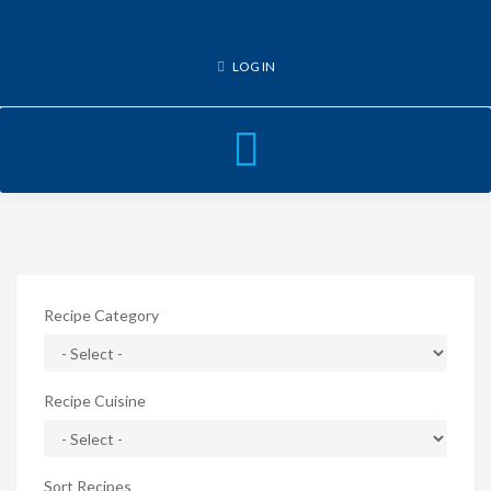
LOG IN
Toggle
navigation
Recipe Category
Recipe Cuisine
Sort Recipes