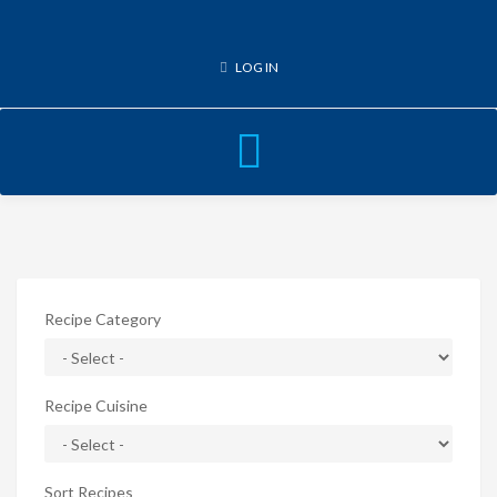
LOG IN
Toggle
navigation
Recipe Category
Recipe Cuisine
Sort Recipes