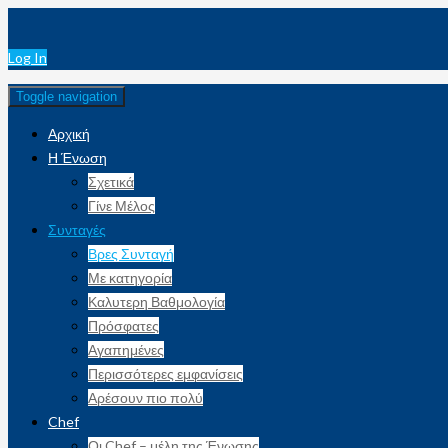
Log In
Toggle navigation
Αρχική
Η Ένωση
Σχετικά
Γίνε Μέλος
Συνταγές
Βρες Συνταγή
Με κατηγορία
Καλυτερη Βαθμολογία
Πρόσφατες
Αγαπημένες
Περισσότερες εμφανίσεις
Αρέσουν πιο πολύ
Chef
Οι Chef – μέλη της Ένωσης