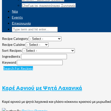
Chef με τις περισσότερες Συνταγές
Νέα
Events
Επικοινωνία
Recipe Category
Recipe Cuisine
Sort Recipes
Ingredients
Keyword
Search For Recipes
Καρέ Αρνιού με Ψητά Λαχανικά
Καρέ αρνιού με ψητά λαχανικά και γλάσο κόκκινου κρασιού με μυρωδικ
By
Παύλος Παππάς