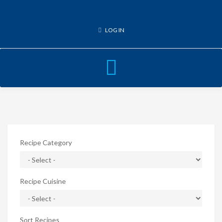
LOG IN
Toggle
navigation
Recipe Category
Recipe Cuisine
Sort Recipes