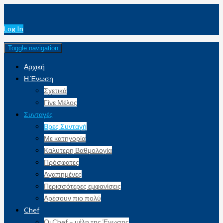
Log In
Toggle navigation
Αρχική
Η Ένωση
Σχετικά
Γίνε Μέλος
Συνταγές
Βρες Συνταγή
Με κατηγορία
Καλυτερη Βαθμολογία
Πρόσφατες
Αγαπημένες
Περισσότερες εμφανίσεις
Αρέσουν πιο πολύ
Chef
Οι Chef – μέλη της Ένωσης