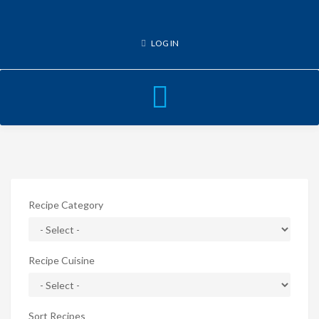
LOG IN
Toggle
navigation
Recipe Category
Recipe Cuisine
Sort Recipes