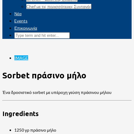
Chef με τις περισσότερες Συνταγές
Νέα
Events
Επικοινωνία
IMAGE
Sorbet πράσινο μήλο
Ένα δροσιστικό sorbet με υπέροχη γεύση πράσινου μήλου
Ingredients
1250 γρ πράσινο μήλο