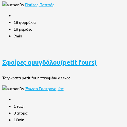
By
Παύλος Παππάς
18 φορμάκια
18 μερίδες
9min
Σφαίρες αμυγδάλου(petit fours)
Τα γνωστά petit four φτιαγμένα αλλιώς
By
Ένωση Γαστρονομίας
1 ταψί
8 άτομα
10min