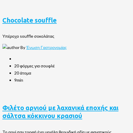
Chocolate souffle
Υπέροχο souffle σοκολάτας
By
Ένωση Γαστρονομίας
20 φόρμες για σουφλέ
20 άτομα
9min
Φιλέτο αρνιού με λαχανικά εποχής και
σάλτσα κόκκινου κρασιού
To αρνί σαν τροφή έχει μεγάλη θερμιδική αξία με φανατικούς