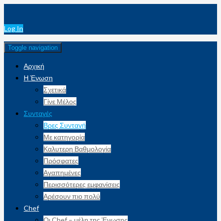
Log In
Toggle navigation
Αρχική
Η Ένωση
Σχετικά
Γίνε Μέλος
Συνταγές
Βρες Συνταγή
Με κατηγορία
Καλυτερη Βαθμολογία
Πρόσφατες
Αγαπημένες
Περισσότερες εμφανίσεις
Αρέσουν πιο πολύ
Chef
Οι Chef – μέλη της Ένωσης