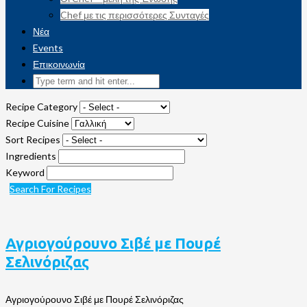
Chef με τις περισσότερες Συνταγές
Νέα
Events
Επικοινωνία
Recipe Category
Recipe Cuisine
Sort Recipes
Ingredients
Keyword
Search For Recipes
Αγριογούρουνο Σιβέ με Πουρέ
Σελινόριζας
Αγριογούρουνο Σιβέ με Πουρέ Σελινόριζας