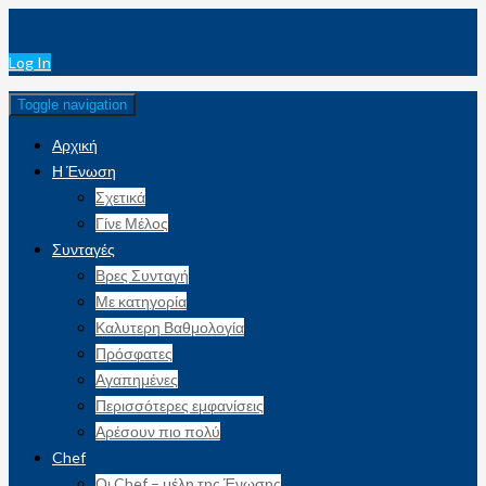
Log In
Toggle navigation
Αρχική
Η Ένωση
Σχετικά
Γίνε Μέλος
Συνταγές
Βρες Συνταγή
Με κατηγορία
Καλυτερη Βαθμολογία
Πρόσφατες
Αγαπημένες
Περισσότερες εμφανίσεις
Αρέσουν πιο πολύ
Chef
Οι Chef – μέλη της Ένωσης