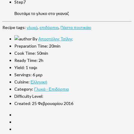
Step7
Βουτάμε το γλυκο στο γκαναζ
Recipe tags:
γλυκό
,
επιδόρπιο
,
Πάστα ποντικάκι
By
Αποστόλης Τσίλης
Preparation Time:
20min
Cook Time:
50min
Ready Time:
2h
Yield:
1 ταψι
Servings:
6 μερ
Cuisine:
Ελληνική
Category:
Γλυκά - Επιδόρπια
Difficulty Level:
Created:
25 Φεβρουαρίου 2016