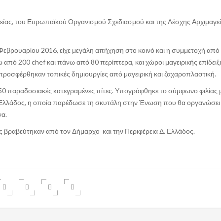
είας, του Ευρωπαϊκού Οργανισμού Σχεδιασμού και της Λέσχης Αρχιμαγε
 Φεβρουαρίου 2016, είχε μεγάλη απήχηση στο κοινό και η συμμετοχή από
 από 200 chef και πάνω από 80 περίπτερα, και χώροι μαγειρικής επίδειξ
προσφέρθηκαν τοπικές δημιουργίες από μαγειρική και ζαχαροπλαστική.
0 παραδοσιακές κατεγραμένες πίτες. Υπογράφθηκε το σύμφωνο φιλίας 
Ελλάδος, η οποία παρέδωσε τη σκυτάλη στην Ένωση που θα οργανώσει
να.
 βραβεύτηκαν από τον Δήμαρχο και την Περιφέρεια Δ. Ελλάδος.